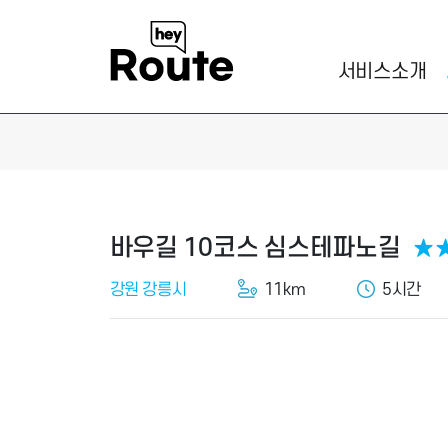
서비스소개
바우길 10코스 심스테파노길
★
강원 강릉시
11km
5시간