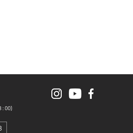
0
 : 00)
8