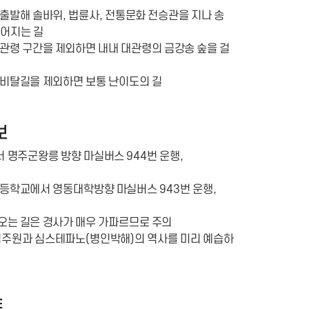
 출발해 솔바위, 법륜사, 전통문화 전승관을 지나 송
어지는 길
대관령 구간을 제외하면 내내 대관령의 금강송 숲을 걸
 비탈길을 제외하면 보통 난이도의 길
보
 명주군왕릉 방향 마실버스 944번 운행,
초등학교에서 영동대학방향 마실버스 943번 운행,
오는 길은 경사가 매우 가파르므로 주의
 김주원과 심스테파노(병인박해)의 역사를 미리 예습하
트