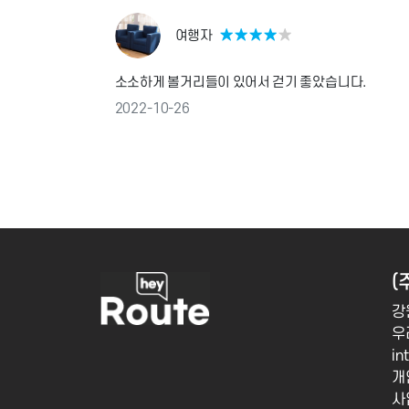
여행자
★
★
★
★
★
소소하게 볼거리들이 있어서 걷기 좋았습니다.
2022-10-26
(
강
우
in
개
사