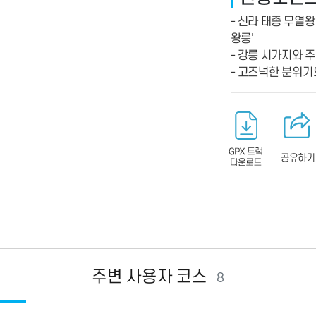
- 신라 태종 무열
왕릉'
- ­강릉 시가지와
- 고즈넉한 분위기의
주변 사용자 코스
8