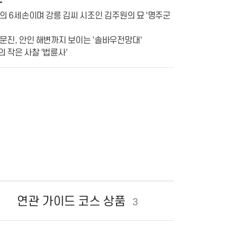
왕의 6세손이며 강릉 김씨 시조인 김주원의 묘 '명주군
 주문진, 안인 해변까지 보이는 '솔바우전망대'
 작은 사찰 '법륜사'
연관 가이드 코스 상품
3