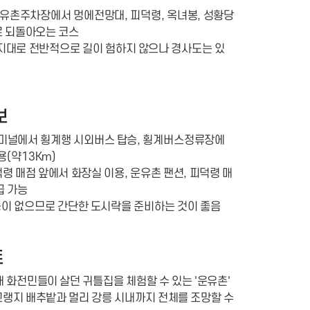
운유촌주차장에서 멍에전망대, 피덕령, 옥녀봉, 성황당
로 되돌아오는 코스
M 고지대로 전반적으로 길이 험하지 않으나 경사도는 있
보
터미널에서 횡계행 시외버스 탑승, 횡계버스정류장에
용(약13Km)
덕령 매점 앞에서 화장실 이용, 운유촌 팬션, 피덕령 매
급 가능
 등이 없으므로 간단한 도시락을 준비하는 것이 좋음
트
년대 화전민들이 살던 귀틀집을 체험할 수 있는 '운유촌'
 고랭지 배추밭과 멀리 강릉 시내까지 전체를 조망할 수