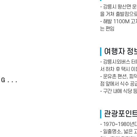
- 강릉시 왕산면 
을 거쳐 출발점으
-­ 해발 1100
는 편임
여행자 정
- 강릉시외버스 
서 하차 후 택시 이
- 운유촌 팬션, 피
G...
점 앞에서 식수 공
- 구간 내에 식당
관광포인
- 1970~1980
- 일출명소, 넓은