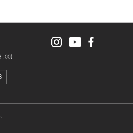
0
 : 00)
8
.